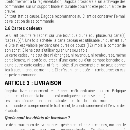
Conformément à la règlementation, Dagoba procèdera à un archivage des
commandes sur un support fiable et durable pouvant être produit à titre de
preuve.
En tout état de cause, Dagoba recommande au Client de conserver l'e-mail
de validation de sa commande.
2.6 Cartes cadeaux
Le Client peut faire l'achat sur une boutique d'une (ou plusieurs) carte(s)
"cadeau(x)". Une fois achetée, la carte cadeau est utilisable uniquement sur
le Site et est valable pendant une durée de douze (12) mois à compter de
son achat. Elle ne peut s'utiliser qu'en une seule fois.
La carte cadeau ne peut être ni échangée, ni revendue, ni remboursée, même
partiellement, ni portée au crédit d'une carte ou d'un compte bancaire ou
d'une autre carte cadeau, ni faire l'objet d'un escompte et ne peut donner
lieu à aucun rendu de monnaie. Elle n'est ni remplacée, ni remboursée en cas
de perte.commande
ARTICLE 3 : LIVRAISON
Dagoba livre uniquement en France métropolitaine, ou en Belgique
(uniquement quand la boutique est configurée pour la Belgique).
Les frais d’expédition sont calculés en fonction du montant de la
commande et comprennent le traitement, le conditionnement et l’envoi des
Produits.
Quels sont les délais de livraison ?
Le délai maximum de livraison est généralement de 5 semaines, incluant le
passage par notre atelier pour la personnalisation. Ce délai s'applique à