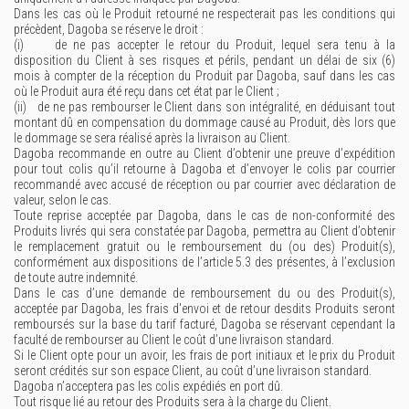
Dans les cas où le Produit retourné ne respecterait pas les conditions qui
précèdent, Dagoba se réserve le droit :
(i) de ne pas accepter le retour du Produit, lequel sera tenu à la
disposition du Client à ses risques et périls, pendant un délai de six (6)
mois à compter de la réception du Produit par Dagoba, sauf dans les cas
où le Produit aura été reçu dans cet état par le Client ;
(ii) de ne pas rembourser le Client dans son intégralité, en déduisant tout
montant dû en compensation du dommage causé au Produit, dès lors que
le dommage se sera réalisé après la livraison au Client.
Dagoba recommande en outre au Client d’obtenir une preuve d’expédition
pour tout colis qu’il retourne à Dagoba et d’envoyer le colis par courrier
recommandé avec accusé de réception ou par courrier avec déclaration de
valeur, selon le cas.
Toute reprise acceptée par Dagoba, dans le cas de non-conformité des
Produits livrés qui sera constatée par Dagoba, permettra au Client d’obtenir
le remplacement gratuit ou le remboursement du (ou des) Produit(s),
conformément aux dispositions de l’article 5.3 des présentes, à l’exclusion
de toute autre indemnité.
Dans le cas d’une demande de remboursement du ou des Produit(s),
acceptée par Dagoba, les frais d'envoi et de retour desdits Produits seront
remboursés sur la base du tarif facturé, Dagoba se réservant cependant la
faculté de rembourser au Client le coût d’une livraison standard.
Si le Client opte pour un avoir, les frais de port initiaux et le prix du Produit
seront crédités sur son espace Client, au coût d’une livraison standard.
Dagoba n’acceptera pas les colis expédiés en port dû.
Tout risque lié au retour des Produits sera à la charge du Client.