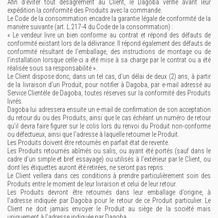
Afin d’éviter tout désagrément au Client, le Dagoba vérifie avant leur
expédition la conformité des Produits avec la commande.
Le Code de la consommation encadre la garantie légale de conformité de la
manière suivante (art. L.217-4 du Code de la consommation) :
« Le vendeur livre un bien conforme au contrat et répond des défauts de
conformité existant lors de la délivrance. Il répond également des défauts de
conformité résultant de l'emballage, des instructions de montage ou de
l'installation lorsque celle-ci a été mise à sa charge par le contrat ou a été
réalisée sous sa responsabilité ».
Le Client dispose donc, dans un tel cas, d’un délai de deux (2) ans, à partir
de la livraison d’un Produit, pour notifier à Dagoba, par e-mail adressé au
Service Clientèle de Dagoba, toutes réserves sur la conformité des Produits
livrés.
Dagoba lui adressera ensuite un e-mail de confirmation de son acceptation
du retour du ou des Produits, ainsi que le cas échéant un numéro de retour
qu’il devra faire figurer sur le colis lors du renvoi du Produit non-conforme
ou défectueux, ainsi que l'adresse à laquelle retourner le Produit.
Les Produits doivent être retournés en parfait état de revente.
Les Produits retournés abîmés ou salis, ou ayant été portés (sauf dans le
cadre d’un simple et bref essayage) ou utilisés à l’extérieur par le Client, ou
dont les étiquettes auront été retirées, ne seront pas repris.
Le Client veillera dans ces conditions à prendre particulièrement soin des
Produits entre le moment de leur livraison et celui de leur retour.
Les Produits devront être retournés dans leur emballage d’origine, à
l’adresse indiquée par Dagoba pour le retour de ce Produit particulier. Le
Client ne doit jamais envoyer le Produit au siège de la société mais
uniquement à l'adresse indiquée par Dagoba.