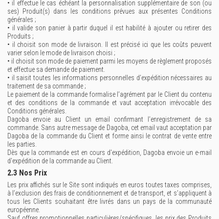
• il effectue le cas échéant la personnalisation supplémentaire de son (ou
ses) Produit(s) dans les conditions prévues aux présentes Conditions
générales ;
• il valide son panier à partir duquel il est habilité à ajouter ou retirer des
Produits ;
• il choisit son mode de livraison. Il est précisé ici que les coûts peuvent
varier selon le mode de livraison choisi ;
• il choisit son mode de paiement parmi les moyens de règlement proposés
et effectue sa demande de paiement.
• il saisit toutes les informations personnelles d’expédition nécessaires au
traitement de sa commande ;
Le paiement de la commande formalise l’agrément par le Client du contenu
et des conditions de la commande et vaut acceptation irrévocable des
Conditions générales.
Dagoba envoie au Client un email confirmant l’enregistrement de sa
commande. Sans autre message de Dagoba, cet email vaut acceptation par
Dagoba de la commande du Client et forme ainsi le contrat de vente entre
les parties.
Dès que la commande est en cours d'expédition, Dagoba envoie un e-mail
d'expédition de la commande au Client.
2.3 Nos Prix
Les prix affichés sur le Site sont indiqués en euros toutes taxes comprises,
à l’exclusion des frais de conditionnement et de transport, et s’appliquent à
tous les Clients souhaitant être livrés dans un pays de la communauté
européenne.
Sauf offres promotionnelles particulières/spécifiques, les prix des Produits