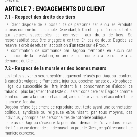
ci-avant.
ARTICLE 7 : ENGAGEMENTS DU CLIENT
7.1 - Respect des droits des tiers
Le Client dispose de la possibilité de personnaliser le ou les Produits
choisis comme bon lui semble. Cependant, le Client ne peut écrire des textes
qui seraient susceptibles de contrevenir aux droits de tiers. Sa
responsabilité peut être engagée à ce titre. En cas de doute, Dagoba se
réserve le droit de refuser l’apposition d’un texte sur le Produit.
La confirmation de commande par Dagoba n’emporte en aucun cas
validation de la prestation, notamment du contenu à reproduire à la
demande du Client.
7.2 - Respect de la morale et des bonnes mœurs
Les textes suivants seront systématiquement refusés par Dagoba : contenu
à caractère vulgaire, diffamatoire, injurieux, obscène, raciste ou xénophobe,
illégal ou susceptible de l’être, incitant à la consommation d’alcool, de
tabac ou plus largement tout texte qui serait considéré par Dagoba comme
étant contraire à la morale et au droit, ainsi qu’aux valeurs et aux intérêts de
la société Dagoba.
Dagoba refuse également de reproduire tout texte ayant une connotation
politique, syndicale ou religieuse et/ou visant, par tous moyens, des
individus, y compris des personnalités de notoriété publique.
Le refus de Dagoba d’exécuter la prestation demandée n’ouvre dans ce cas
droit à aucune demande d’indemnisation pour le Client, ce qu’il reconnait de
manière expresse.