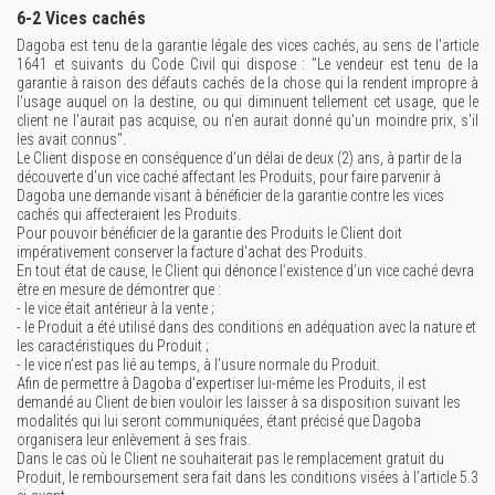
6-2 Vices cachés
Dagoba est tenu de la garantie légale des vices cachés, au sens de l'article
1641 et suivants du Code Civil qui dispose : "Le vendeur est tenu de la
garantie à raison des défauts cachés de la chose qui la rendent impropre à
l'usage auquel on la destine, ou qui diminuent tellement cet usage, que le
client ne l'aurait pas acquise, ou n'en aurait donné qu'un moindre prix, s'il
les avait connus".
Le Client dispose en conséquence d’un délai de deux (2) ans, à partir de la
découverte d’un vice caché affectant les Produits, pour faire parvenir à
Dagoba une demande visant à bénéficier de la garantie contre les vices
cachés qui affecteraient les Produits.
Pour pouvoir bénéficier de la garantie des Produits le Client doit
impérativement conserver la facture d'achat des Produits.
En tout état de cause, le Client qui dénonce l’existence d’un vice caché devra
être en mesure de démontrer que :
- le vice était antérieur à la vente ;
- le Produit a été utilisé dans des conditions en adéquation avec la nature et
les caractéristiques du Produit ;
- le vice n’est pas lié au temps, à l’usure normale du Produit.
Afin de permettre à Dagoba d'expertiser lui-même les Produits, il est
demandé au Client de bien vouloir les laisser à sa disposition suivant les
modalités qui lui seront communiquées, étant précisé que Dagoba
organisera leur enlèvement à ses frais.
Dans le cas où le Client ne souhaiterait pas le remplacement gratuit du
Produit, le remboursement sera fait dans les conditions visées à l’article 5.3