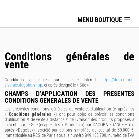
MENU BOUTIQUE
Judoji Mizuno
Survêtements
Conditions générales de
Taïso Cross Training
vente
Veste
Polo-Chemise
Conditions applicables sur le site Internet
https://dojo-rhone-
vivarais.dagoba.shop
, ci-après désigné le « Site ».
Sacs & Accessoires
CHAMPS D’APPLICATION DES PRESENTES
CONDITIONS GENERALES DE VENTE
Les présentes conditions générales de vente et d’utilisation (ci-après les
«
Conditions générales
») ont pour objet de prévoir les conditions
d’utilisation et de vente à distance et de livraison des produits proposés à
la vente sur le Site (ci-après les « Produits ») par DAGOBA FRANCE – (ci-
après «Dagoba»), société par actions simplifiée au capital de 50.000 €,
immatriculée au RCS de Paris sous le numéro 849 160 700, numéro de TVA