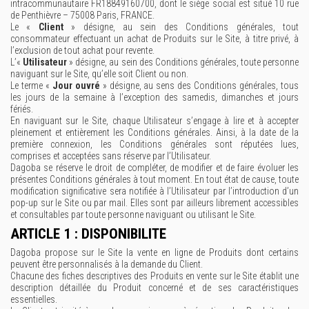
intracommunautaire FR18849160700, dont le siège social est situé 10 rue
de Penthièvre – 75008 Paris, FRANCE.
Le «
Client
» désigne, au sein des Conditions générales, tout
consommateur effectuant un achat de Produits sur le Site, à titre privé, à
l’exclusion de tout achat pour revente.
L’«
Utilisateur
» désigne, au sein des Conditions générales, toute personne
naviguant sur le Site, qu’elle soit Client ou non.
Le terme «
Jour ouvré
» désigne, au sens des Conditions générales, tous
les jours de la semaine à l’exception des samedis, dimanches et jours
fériés.
En naviguant sur le Site, chaque Utilisateur s’engage à lire et à accepter
pleinement et entièrement les Conditions générales. Ainsi, à la date de la
première connexion, les Conditions générales sont réputées lues,
comprises et acceptées sans réserve par l’Utilisateur.
Dagoba se réserve le droit de compléter, de modifier et de faire évoluer les
présentes Conditions générales à tout moment. En tout état de cause, toute
modification significative sera notifiée à l’Utilisateur par l’introduction d’un
pop-up sur le Site ou par mail. Elles sont par ailleurs librement accessibles
et consultables par toute personne naviguant ou utilisant le Site.
ARTICLE 1 : DISPONIBILITE
Dagoba propose sur le Site la vente en ligne de Produits dont certains
peuvent être personnalisés à la demande du Client.
Chacune des fiches descriptives des Produits en vente sur le Site établit une
description détaillée du Produit concerné et de ses caractéristiques
essentielles.