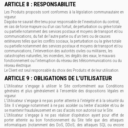
ARTICLE 8 : RESPONSABILITE
Les Produits proposés sont conformes à la législation communautaire en
vigueur.
Dagoba ne saurait être tenu pour responsable de l'inexécution du contrat,
en cas de force majeure ou d’un cas fortuit, de perturbation ou grève totale
ou partielle notamment des services postaux et moyens de transport et/ou
communications, du fait de l’autre partie ou d’un tiers ou de causes
extérieures telles que les conflits sociaux, la perturbation ou la grève totale
ou partielle notamment des services postaux et moyens de transport et/ou
communications, l’intervention des autorités civiles ou militaires, les
catastrophes naturelles, les incendies, les dégâts des eaux, le mauvais
fonctionnement ou l’interruption du réseau des télécommunications ou du
réseau électrique.
Le Client est seul responsable du choix des Produits et de leur utilisation.
ARTICLE 9 : OBLIGATIONS DE L’UTILISATEUR
L’Utilisateur s’engage à utiliser le Site conformément aux Conditions
générales et plus généralement à l’ensemble des dispositions légales en
vigueur.
L’Utilisateur s’engage à ne pas porter atteinte à l’intégrité et à la sécurité du
Site. Il s’engage notamment à ne pas accéder ou tenter d’accéder et/ou de
se maintenir frauduleusement en cas d’accès non autorisé sur le Site.
L’Utilisateur s’engage à ne pas réaliser d’opération ayant pour effet de
porter atteinte au bon fonctionnement du Site telle que des attaques
informatiques (notamment des DoS, DDoS, des attaques SQL ou encore