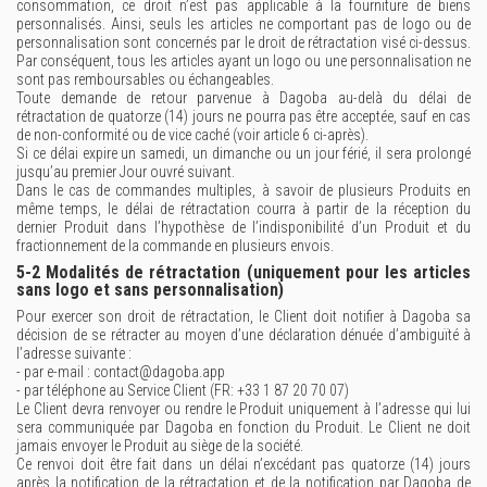
consommation, ce droit n’est pas applicable à la fourniture de biens
personnalisés. Ainsi, seuls les articles ne comportant pas de logo ou de
personnalisation sont concernés par le droit de rétractation visé ci-dessus.
Par conséquent, tous les articles ayant un logo ou une personnalisation ne
sont pas remboursables ou échangeables.
Toute demande de retour parvenue à Dagoba au-delà du délai de
rétractation de quatorze (14) jours ne pourra pas être acceptée, sauf en cas
de non-conformité ou de vice caché (voir article 6 ci-après).
Si ce délai expire un samedi, un dimanche ou un jour férié, il sera prolongé
jusqu’au premier Jour ouvré suivant.
Dans le cas de commandes multiples, à savoir de plusieurs Produits en
même temps, le délai de rétractation courra à partir de la réception du
dernier Produit dans l’hypothèse de l’indisponibilité d’un Produit et du
fractionnement de la commande en plusieurs envois.
5-2 Modalités de rétractation (uniquement pour les articles
sans logo et sans personnalisation)
Pour exercer son droit de rétractation, le Client doit notifier à Dagoba sa
décision de se rétracter au moyen d’une déclaration dénuée d’ambiguïté à
l’adresse suivante :
- par e-mail : contact@dagoba.app
- par téléphone au Service Client (FR: +33 1 87 20 70 07)
Le Client devra renvoyer ou rendre le Produit uniquement à l’adresse qui lui
sera communiquée par Dagoba en fonction du Produit. Le Client ne doit
jamais envoyer le Produit au siège de la société.
Ce renvoi doit être fait dans un délai n’excédant pas quatorze (14) jours
après la notification de la rétractation et de la notification par Dagoba de