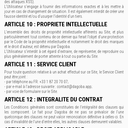
des attaques XSS).
L’Utilisateur s’engage à fournir des informations exactes et à les mettre à
jour en cas de changement de situation. Il est également interdit de créer une
fausse identité et/ou d’usurper l’identité d’un tiers.
ARTICLE 10 : PROPRIETE INTELLECTUELLE
L’ensemble des droits de propriété intellectuelle afférents au Site, et plus
particulièrement tout contenu de ce dernier qui ferait l’objet d’une protection
par le Code de la propriété intellectuelle et notamment le droit des marques
et le droit d’auteur, est détenu par Dagoba.
L’Utilisateur s’interdit à cet égard d’extraire, de représenter, de reproduire ou
plus généralement de porter atteinte à tout ou partie du Site.
ARTICLE 11 : SERVICE CLIENT
Pour toute question relative à un achat effectué sur ce Site, le Service Client
peut être joint :
- par téléphone au FR: +33 1 87 20 70 07;
- par e-mail à l'adresse suivante : contact@dagoba.app;
- par voie de formulaire sur le Site.
ARTICLE 12 : INTEGRALITE DU CONTRAT
Les Conditions générales sont constituées de l'intégralité des clauses qui
les composent. Le fait pour Dagoba de ne pas se prévaloir de l'une
quelconque des clauses ne peut valoir renonciation définitive à celles-ci. En
cas d'invalidité de l'une d'entre elles, les autres clauses demeurent valables.