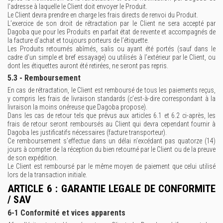
l'adresse à laquelle le Client doit envoyer le Produit.
Le Client devra prendre en charge les frais directs de renvoi du Produit.
L’exercice de son droit de rétractation par le Client ne sera accepté par
Dagoba que pour les Produits en parfait état de revente et accompagnés de
la facture d’achat et toujours porteurs de l’étiquette.
Les Produits retournés abîmés, salis ou ayant été portés (sauf dans le
cadre d’un simple et bref essayage) ou utilisés à l’extérieur par le Client, ou
dont les étiquettes auront été retirées, ne seront pas repris.
5.3 - Remboursement
En cas de rétractation, le Client est remboursé de tous les paiements reçus,
y compris les frais de livraison standards (c’est-à-dire correspondant à la
livraison la moins onéreuse que Dagoba propose).
Dans les cas de retour tels que prévus aux articles 6.1 et 6.2 ci-après, les
frais de retour seront remboursés au Client qui devra cependant fournir à
Dagoba les justificatifs nécessaires (facture transporteur).
Ce remboursement s’effectue dans un délai n’excédant pas quatorze (14)
jours à compter de la réception du bien retourné par le Client ou de la preuve
de son expédition.
Le Client est remboursé par le même moyen de paiement que celui utilisé
lors de la transaction initiale.
ARTICLE 6 : GARANTIE LEGALE DE CONFORMITE
/ SAV
6-1 Conformité et vices apparents